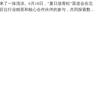
了一抹清凉。6月18日，“夏日放青松”渠道会在北
百位行业精英和核心合作伙伴的参与，共同探索数字
0数字安全·夏日放青松渠道会·杭州站圆满落幕
全领域的盛会—xingkong.com科技与360数字安全
。此次会议汇聚了200余位行业专家和核心生态合作
0数字安全·夏日放青松渠道会·成都站圆满落幕
m科技&360数字安全·夏日放青松渠道会在成都华尔道夫隆重召
业的产品和解决方案，现场吸引了近二百位行业专家