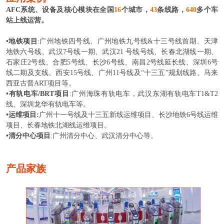
AFC系统、设备及核心模块在全国
16
个城市，
43
条线路，
640
多个车
站上线运营。
•
地铁项目
:
广州地铁四号线、广州地铁九号线
&
十三号线首期、天津
地铁六号线、武汉
7
号线一期、武汉
21
号线号线、长春北湖线一期、
石家庄
2
号线、合肥
5
号线、长沙
6
号线、南昌
2
号线延长线、深圳
6
号
线二期及支线、西安
15
号线、广州
11
号线及
“
十三五
”
规划线路、马来
西亚古晋
ART
项目等。
•
有轨电车
/BRT项目
:广州海珠有轨电车，武汉东湖有轨电车T1&T2
线、深圳龙华有轨电车等。
•
运维项目
:
广州十一号线及十三五新线运维项目、长沙地铁6号线运维
项目、长春地铁北湖线运维项目。
•
清分中心项目
:广州清分中心、武汉清分中心等。
产品家族